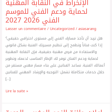
الإنخراط في النقابة المهنية
الإنخراط
في
لحماية ودعم الفني للموسم
النقابة
الفني 2026 2027
المهنية
لحماية
Laisser un commentaire
/
Uncategorized
/
asiasarang
ودعم
هل تريد أن تأخذ مسارك الفني إلى مستوى احترافي حقيقي؟
الفني
إذا كنت فناناً وتطمح إلى تنظيم مسيرتك الفنية بشكل قانوني
للموسم
والاستفادة من فرص مهنية حقيقية، فإن النقابة المهنية
الفني
لحماية ودعم الفنان توفر لك الإطار المناسب لدعمك وتطوير
2026
أعمالك الفنية. نساعد الفنانين على بناء مسار مهني مستقر من
2027
خلال خدمات متكاملة تشمل: التوجيه والإرشاد المهني للفنانين
[…]
Lire la suite »
إعلان