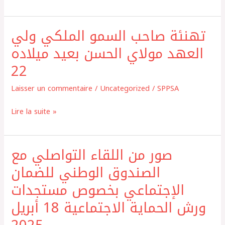
للمسرح
14
ماي
تهنئة صاحب السمو الملكي ولي
تهنئة
2025
صاحب
العهد مولاي الحسن بعيد ميلاده
السمو
22
الملكي
ولي
Laisser un commentaire
/
Uncategorized
/
SPPSA
العهد
Lire la suite »
مولاي
الحسن
بعيد
صور من اللقاء التواصلي مع
صور
ميلاده
من
الصندوق الوطني للضمان
22
اللقاء
الإجتماعي بخصوص مستجدات
التواصلي
ورش الحماية الاجتماعية 18 أبريل
مع
الصندوق