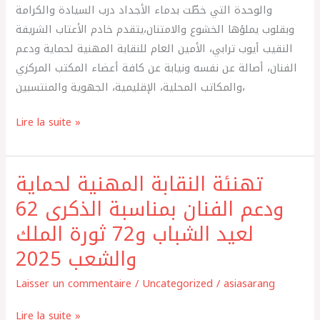
الذكرى
والوحدة التي خطّت بدماء الأجداد درب السيادة والكرامة
50
وبقلوب يملؤها الخشوع والامتنان،يتقدم خادم الأعتاب الشريفة
للمسيرة
النقيب أيوب ترابي، الأمين العام للنقابة المهنية لحماية ودعم
الخضراء
الفنان، أصالة عن نفسه ونيابة عن كافة أعضاء المكتب المركزي
المظفرة
والمكاتب المحلية، الإقليمية، الجهوية والمنتسبين،
2025
Lire la suite »
تهنئة النقابة المهنية لحماية
تهنئة
النقابة
ودعم الفنان بمناسبة الذكرى 62
المهنية
لعيد الشباب و72 ثورة الملك
لحماية
والشعب 2025
ودعم
الفنان
Laisser un commentaire
/
Uncategorized
/
asiasarang
بمناسبة
الذكرى
Lire la suite »