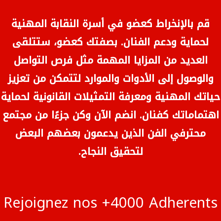
قم بالإنخراط كعضو في أسرة النقابة المهنية
لحماية ودعم الفنان. بصفتك كعضو، ستتلقى
العديد من المزايا المهمة مثل فرص التواصل
والوصول إلى الأدوات والموارد لتتمكن من تعزيز
حياتك المهنية ومعرفة التمثيلات القانونية لحماية
اهتماماتك كفنان. انضم الآن وكن جزءًا من مجتمع
محترفي الفن الذين يدعمون بعضهم البعض
لتحقيق النجاح.
Rejoignez nos +4000 Adherents