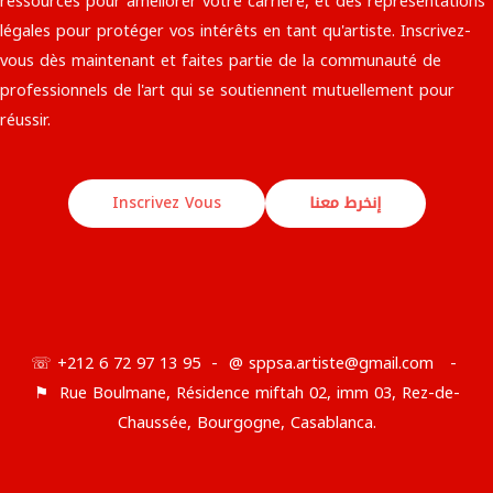
ressources pour améliorer votre carrière, et des représentations
légales pour protéger vos intérêts en tant qu'artiste. Inscrivez-
vous dès maintenant et faites partie de la communauté de
professionnels de l'art qui se soutiennent mutuellement pour
réussir.​
Inscrivez Vous
إنخرط معنا
☏ +212 6 72 97 13 95 - @ sppsa.artiste@gmail.com -
⚑ Rue Boulmane, Résidence miftah 02, imm 03, Rez-de-
Chaussée, Bourgogne, Casablanca.