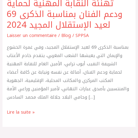
تهنئة النقابة المهنية لحماية
تهنئة
النقابة
ودعم الفنان بمناسبة الذكرى 69
المهنية
لعيد الإستقلال المجيد 2024
لحماية
ودعم
Laisser un commentaire
/
Blog
/
SPPSA
الفنان
بمناسبة الذكرى 69 لعيد الإستقلال المجيد، وفي غمرة الخشوع
بمناسبة
والإيمان التي يعيشها الشعب المغربي، يتقدم خادم الأعتاب
الذكرى
الشريفة النقيب أيوب ترابي، الأمين العام للنقابة المهنية
69
لحماية ودعم الفنان، أصالة عن نفسه ونيابة عن كافة أعضاء
لعيد
المكتب المركزي والمكاتب المحلية، الإقليمية، الجهوية
الإستقلال
والمنتسبين بأصدق عبارات التهاني، لأمير المؤمنين وراعي الأمة
المجيد
وحامي البلاد جلالة الملك محمد السادس […]
2024
Lire la suite »