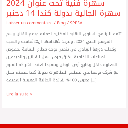
2024 سهرة فنية تحت عنوان
2024
سهرة
سهرة الجالية بدولة كندا 14 دجنبر
فنية
Laisser un commentaire
/
Blog
/
SPPSA
تحت
عنوان
تتمة للبرنامج السنوي للنقابة المهنية لحماية ودعم الفنان برسم
سهرة
الموسم الفني 2024، وتنزيلا لأهدافها ال20ثقافية والفنية
الجالية
وكذلك دورها الريادي في تثمين توجه قطاع الثقافة بخصوص
بدولة
الصناعات الثقافية ،بخلق فرص شغل للفنانين والمبدعين
كندا
المغاربة داخل وخارج أرض الوطن وتنفيذا لعقد الشراكة المبرم
14
مع شركة نوستالجي لتنظيم التظاهرات بدولة كنداسينظم حفل
دجنبر
مغربي 100% لفائدة الجالية المغربية المقيمة […]
Lire la suite »