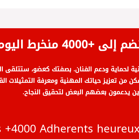
ضم إلى +4000 منخرط اليوم
نية لحماية ودعم الفنان. بصفتك كعضو، ستتلقى ال
مكن من تعزيز حياتك المهنية ومعرفة التمثيلات الق
لذين يدعمون بعضهم البعض لتحقيق النجاح
s +4000 Adherents heureux 