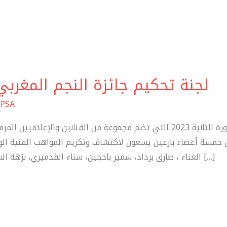
لجنة تحكيم جائزة النجم المغربي الد
PSA
لجنة تحكيم جائزة النجم المغربي الدورة الثانية 2023 التي تضم مجموعة من الف
 من خمسة أعضاء بارعين يسعون لاكتشاف وتكريم المواهب الفنية ا
الغناء ، طارق برداد، سمير باحجين، سناء القدميري، نزهة الشعباوي، نبيل الخالدي تتمثل اللجنة في […]