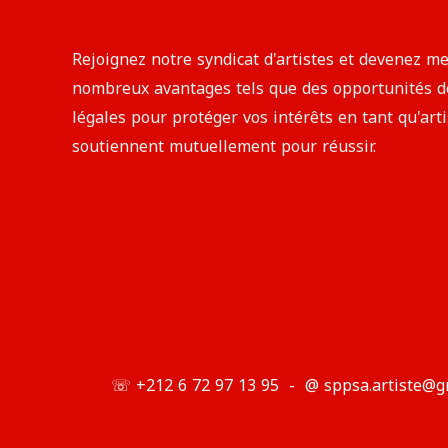
Rejoignez notre syndicat d'artistes et devenez
nombreux avantages tels que des opportunités de 
légales pour protéger vos intérêts en tant qu'art
soutiennent mutuellement pour réussir.​
☏ +212 6 72 97 13 95 - @ sppsa.artiste@g