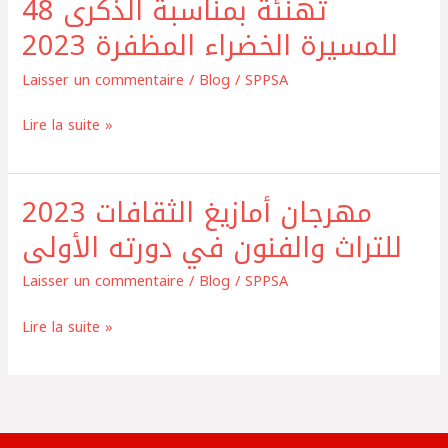
تهنئة بمناسبة الذكرى 48
تهنئة
بمناسبة
للمسيرة الخضراء المظفرة 2023
الذكرى
Laisser un commentaire
/
Blog
/
SPPSA
48
للمسيرة
Lire la suite »
الخضراء
المظفرة
2023
2023 مهرجان أمازيغ الثقافات
2023
مهرجان
للتراث والفنون في دورته الأولى
أمازيغ
Laisser un commentaire
/
Blog
/
SPPSA
الثقافات
للتراث
Lire la suite »
والفنون
في
دورته
الأولى